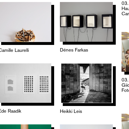
03
Hau
Cam
Dénes Farkas
Camille Laurelli
03
Gii
Fot
Ede Raadik
Heikki Leis