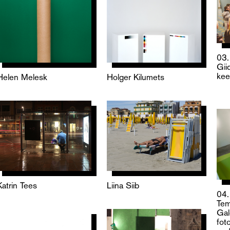
03
Gii
kee
Holger Kilumets
Helen Melesk
Katrin Tees
Liina Siib
04
Tem
Gale
foto