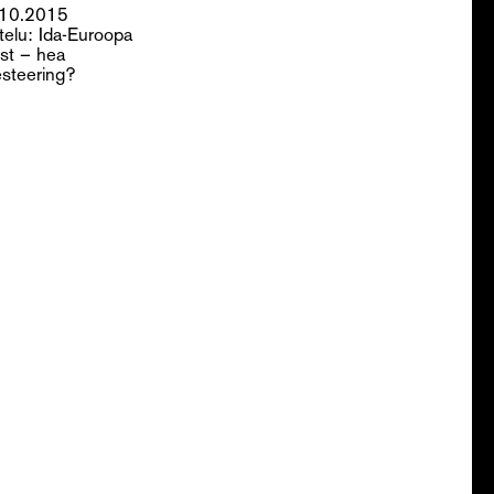
.10.2015
telu: Ida-Euroopa
st – hea
esteering?