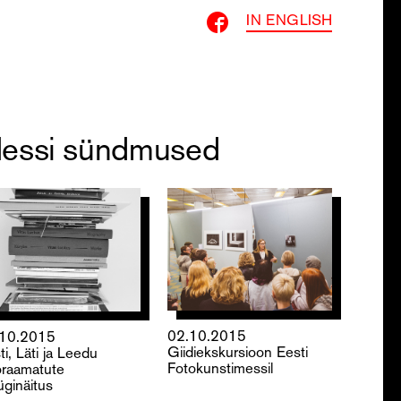
IN ENGLISH
essi sündmused
02.10.2015
.10.2015
Giidiekskursioon Eesti
ti, Läti ja Leedu
Fotokunstimessil
oraamatute
ginäitus