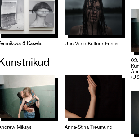
Temnikova & Kasela
Uus Vene Kultuur Eestis
Kunstnikud
02
Kun
And
(US
Andrew Miksys
Anna-Stina Treumund