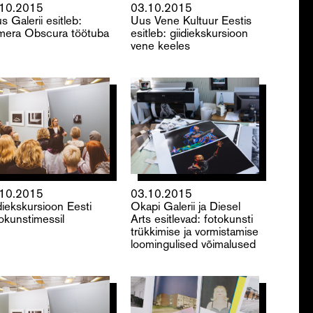
.10.2015
03.10.2015
s Galerii esitleb:
Uus Vene Kultuur Eestis
era Obscura töötuba
esitleb: giidiekskursioon
vene keeles
.10.2015
03.10.2015
diekskursioon Eesti
Okapi Galerii ja Diesel
okunstimessil
Arts esitlevad: fotokunsti
trükkimise ja vormistamise
loomingulised võimalused