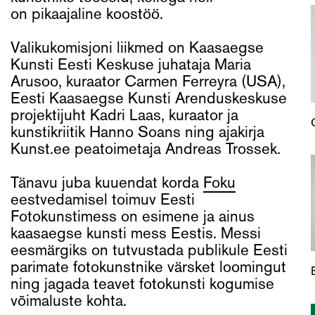
on pikaajaline koostöö.
Valikukomisjoni liikmed on Kaasaegse
Kunsti Eesti Keskuse juhataja Maria
Arusoo, kuraator Carmen Ferreyra (USA),
Eesti Kaasaegse Kunsti Arenduskeskuse
projektijuht Kadri Laas, kuraator ja
kunstikriitik Hanno Soans ning ajakirja
Kunst.ee peatoimetaja Andreas Trossek.
Tänavu juba kuuendat korda
Foku
eestvedamisel toimuv Eesti
Fotokunstimess on esimene ja ainus
kaasaegse kunsti mess Eestis. Messi
eesmärgiks on tutvustada publikule Eesti
parimate fotokunstnike värsket loomingut
ning jagada teavet fotokunsti kogumise
võimaluste kohta.