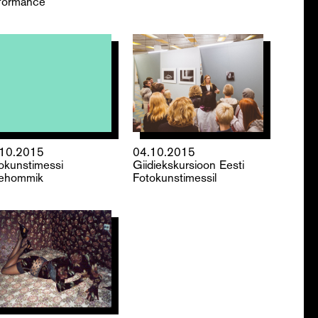
formance
.10.2015
04.10.2015
okunstimessi
Giidiekskursioon Eesti
ehommik
Fotokunstimessil