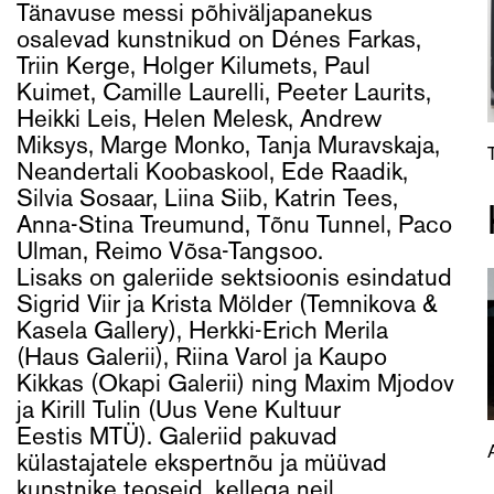
Tänavuse messi põhiväljapanekus
osalevad kunstnikud on Dénes Farkas,
Triin Kerge, Holger Kilumets, Paul
Kuimet, Camille Laurelli, Peeter Laurits,
Heikki Leis, Helen Melesk, Andrew
Miksys, Marge Monko, Tanja Muravskaja,
Neandertali Koobaskool, Ede Raadik,
Silvia Sosaar, Liina Siib, Katrin Tees,
Anna-Stina Treumund, Tõnu Tunnel, Paco
Ulman, Reimo Võsa-Tangsoo.
Lisaks on galeriide sektsioonis esindatud
Sigrid Viir ja Krista Mölder (Temnikova &
Kasela Gallery), Herkki-Erich Merila
(Haus Galerii), Riina Varol ja Kaupo
Kikkas (Okapi Galerii) ning Maxim Mjodov
ja Kirill Tulin (Uus Vene Kultuur
Eestis MTÜ). Galeriid pakuvad
külastajatele ekspertnõu ja müüvad
kunstnike teoseid, kellega neil