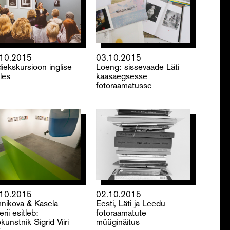
.10.2015
03.10.2015
diekskursioon inglise
Loeng: sissevaade Läti
les
kaasaegsesse
fotoraamatusse
.10.2015
02.10.2015
nikova & Kasela
Eesti, Läti ja Leedu
rii esitleb:
fotoraamatute
kunstnik Sigrid Viiri
müüginäitus