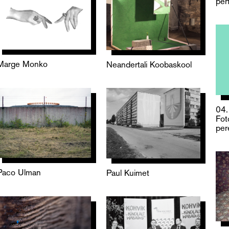
per
Marge Monko
Neandertali Koobaskool
04
Fot
per
Paco Ulman
Paul Kuimet