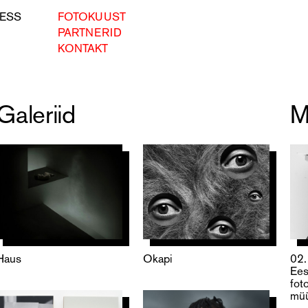
ESS
FOTOKUUST
PARTNERID
KONTAKT
Galeriid
M
Haus
Okapi
02
Ees
fot
müü