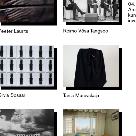
04
Aru
kun
inv
Reimo Võsa-Tangsoo
Peeter Laurits
Silvia Sosaar
Tanja Muravskaja